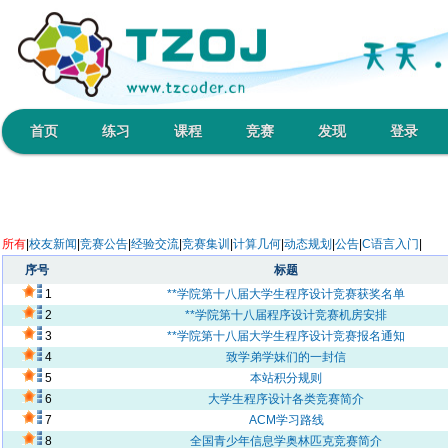
首页
练习
课程
竞赛
发现
登录
所有
|
校友新闻
|
竞赛公告
|
经验交流
|
竞赛集训
|
计算几何
|
动态规划
|
公告
|
C语言入门
|
序号
标题
1
**学院第十八届大学生程序设计竞赛获奖名单
2
**学院第十八届程序设计竞赛机房安排
3
**学院第十八届大学生程序设计竞赛报名通知
4
致学弟学妹们的一封信
5
本站积分规则
6
大学生程序设计各类竞赛简介
7
ACM学习路线
8
全国青少年信息学奥林匹克竞赛简介