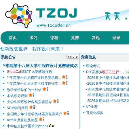
首页
练习
课程
竞赛
发现
登录
创新改变世界，程序设计未来！
输入理想的程序，输出快乐的人生！
系统公告
竞赛信息
开拓0和1的领域，展现你和我的实力！
**学院第十八届大学生程序设计竞赛获奖名单
理论考试
指尖挥洒青春，指针书写人生！
GreatCat
撰写了比赛解题报告
DIY竞赛(
4场正在进行...，
1
代码弹指之间，算法掌控万千！
**学院第十八届程序设计竞赛机房...
-
2026龙中信息技术暑期作业
-
2026龙中信息技术暑期作业
**学院第十八届大学生程序设计竞...
-
2026龙中信息技术暑期作业
致学弟学妹们的一封信
-
2026暑期集训-图论4 图
本站积分规则
-
2026暑期集训-组队训练2
2
大学生程序设计各类竞赛简介
VP比赛
ACM学习路线
可视化模拟
全国青少年信息学奥林匹克竞赛简介
acm常见算法及例题
中学信息技术题单(Python)