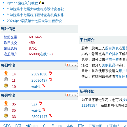
Python编程入门教程
**学院第十七届大学生程序设计竞赛获...
**学院第十七届程序设计竞赛机房安排
2024年**学院第十七届大学生程序设...
统计信息
总提交量
6916427
平台简介
昨日提交
459
题库：您可进入
题目列表
或
通
题目总数
8751
排名：您可点击
用户排名
了解
注册用户
65998(
在线:39
)
竞赛：您可点击
当前竞赛
查看
每日排名
活动：积分可
兑换礼品
(书籍
登录：首次使用系统请先
用户
14
25091030
帮助：有疑问请先查看
常见问
11
25090437
10
wai4tt
新手须知
每月排名
为了循序渐进学习，您可以
按
35
5Z7
11149187
；系统具有代码抄
35
wai4tt
33
25091447
ICPC
PAT
AtCoder
CodeForces
PTA
洛谷
开源中国
C语言吧
A