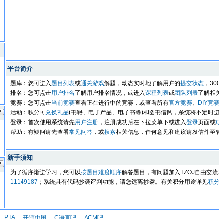
平台简介
题库：您可进入
题目列表
或
通关游戏
解题，动态实时地了解用户的
提交状态
，3
排名：您可点击
用户排名
了解用户排名情况，或进入
课程列表
或
团队列表
了解相
竞赛：您可点击
当前竞赛
查看正在进行中的竞赛，或查看所有
官方竞赛
、
DIY竞
活动：积分可
兑换礼品
(书籍、电子产品、电子书等)和图书借阅，系统将不定时
登录：首次使用系统请先
用户注册
，注册成功后在下拉菜单下或进入
登录
页面或
帮助：有疑问请先查看
常见问答
，或
搜索
相关信息，任何意见和建议请发信件至
新手须知
为了循序渐进学习，您可以
按题目难度顺序
解答题目，有问题加入TZOJ自由交流
11149187
；系统具有代码抄袭评判功能，请您远离抄袭。有关积分用途详见
积
PTA
开源中国
C语言吧
ACM吧