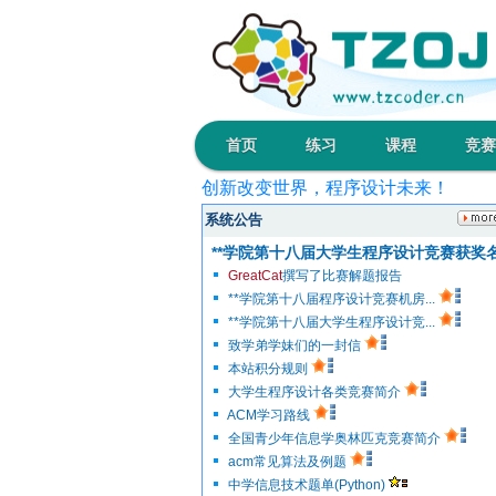
首页
练习
课程
竞赛
创新改变世界，程序设计未来！
输入理想的程序，输出快乐的人生！
系统公告
开拓0和1的领域，展现你和我的实力
**学院第十八届大学生程序设计竞赛获奖
指尖挥洒青春，指针书写人生！
GreatCat
撰写了比赛解题报告
代码弹指之间，算法掌控万千！
**学院第十八届程序设计竞赛机房...
**学院第十八届大学生程序设计竞...
致学弟学妹们的一封信
本站积分规则
大学生程序设计各类竞赛简介
ACM学习路线
全国青少年信息学奥林匹克竞赛简介
acm常见算法及例题
中学信息技术题单(Python)