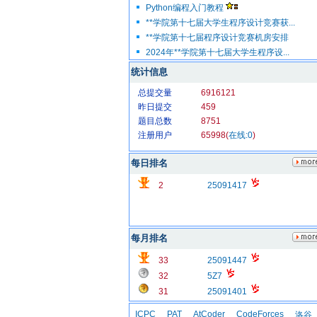
Python编程入门教程
**学院第十七届大学生程序设计竞赛获...
**学院第十七届程序设计竞赛机房安排
2024年**学院第十七届大学生程序设...
统计信息
总提交量
6916121
昨日提交
459
题目总数
8751
注册用户
65998(
在线:0
)
每日排名
2
25091417
每月排名
33
25091447
32
5Z7
31
25091401
ICPC
PAT
AtCoder
CodeForces
洛谷