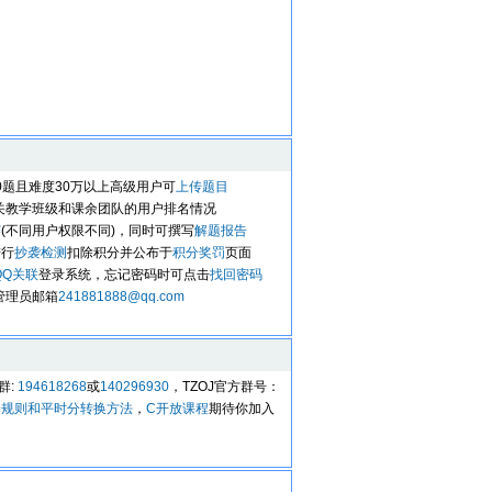
00题且难度30万以上高级用户可
上传题目
关教学班级和课余团队的用户排名情况
赛
(不同用户权限不同)，同时可撰写
解题报告
进行
抄袭检测
扣除积分并公布于
积分奖罚
页面
QQ关联
登录系统，忘记密码时可点击
找回密码
管理员邮箱
241881888@qq.com
群:
194618268
或
140296930
，TZOJ官方群号：
分规则和平时分转换方法
，
C开放课程
期待你加入