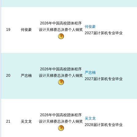
2026年中国高校团体程序
何俊豪
19
何俊豪
设计天梯赛总决赛个人铜奖
2027届计算机专业毕业
2026年中国高校团体程序
严忠楠
20
严忠楠
设计天梯赛总决赛个人铜奖
2027届计算机专业毕业
2026年中国高校团体程序
吴文龙
21
吴文龙
设计天梯赛总决赛个人铜奖
2028届计算机专业毕业