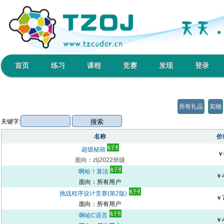
首页
练习
课程
竞赛
发现
登录
所有礼品
实物
关键字:
名称
价
超级秘籍
￥
面向：zlj2022班级
啊哈！算法
￥
面向：所有用户
挑战程序设计竞赛(第2版)
￥
面向：所有用户
啊哈C语言
￥